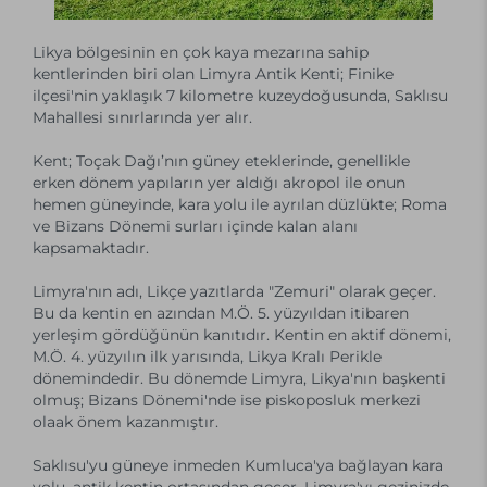
Likya bölgesinin en çok kaya mezarına sahip
kentlerinden biri olan Limyra Antik Kenti; Finike
ilçesi'nin yaklaşık 7 kilometre kuzeydoğusunda, Saklısu
Mahallesi sınırlarında yer alır.
Kent; Toçak Dağı’nın güney eteklerinde, genellikle
erken dönem yapıların yer aldığı akropol ile onun
hemen güneyinde, kara yolu ile ayrılan düzlükte; Roma
ve Bizans Dönemi surları içinde kalan alanı
kapsamaktadır.
Limyra'nın adı, Likçe yazıtlarda "Zemuri" olarak geçer.
Bu da kentin en azından M.Ö. 5. yüzyıldan itibaren
yerleşim gördüğünün kanıtıdır. Kentin en aktif dönemi,
M.Ö. 4. yüzyılın ilk yarısında, Likya Kralı Perikle
dönemindedir. Bu dönemde Limyra, Likya'nın başkenti
olmuş; Bizans Dönemi'nde ise piskoposluk merkezi
olaak önem kazanmıştır.
Saklısu'yu güneye inmeden Kumluca'ya bağlayan kara