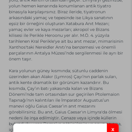
yolu, antik kentin ortasından geçer. Limyra'yı gezinizde,
yolun hemen kenarında konumlanan antik tiyatro
binasıyla karşılaşırsınız. Biraz ileride, tiyatronun
arkasındaki yamaç ve tepesinde ise Likya sanatının
eşsiz bir örneğini oluşturan Xatabura Anıt Mezarı;
yamaç evler ve kaya mezarları; akropol ve Bizans
kilisesi ile Perikle Heroonu yer alır. M.Ö. 4. yüzyıla
tarihlenen Kral Perikle'ye ait bu anıt mezar, mimarisinin
Xanthos'taki Nereidler Anıtı’na benzemesi ve önemli
parçalarının Antalya Müzesi’nde sergilenmesi ile ayrı bir
önem taşır.
Kara yolunun güney kısmında; sütunlu caddenin
üzerinden akan Alakır (Lymros) Çayı’nın parlak suları,
antik kente dramatik bir görünüm kazandırır. Bu
kısımda, Çay’ın batı yakasında kalan ve Bizans
Dönemi’nde tam ortasından sur geçirilen Ptolemaion
Tapınağı’nın kalıntıları ile İmparator Augustus’un
manevi oğlu Gaius Caesar’ın anıt mezarını
görebilirsiniz. Bu anıt, Gaius Caesar'ın Limyra'da ölmesi
nedeni ile inşa edilmiştir. Cenaze veya içinde küllerin
bulunduğu urne Roma’ya götürülmüş ve onun anısına,
içinde naaşı olmayan anıtsal mezar (kenotaph)