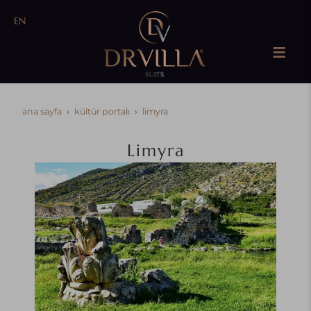
EN
ana sayfa
kültür portali
limyra
Limyra