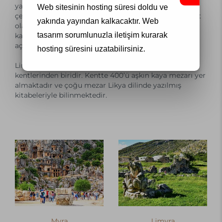
yapılmıştır. Bu anıt, mimarisinin yanında onu
Web sitesinin hosting süresi doldu ve
çevreleyen mermer kabartmaları ile ünlüdür. Anıta ait
yakında yayından kalkacaktır.
Web
olan ve Antalya Müzesi’nde sergilenen yüksek
tasarım
sorumlunuzla iletişim kurarak
kabartma, Augustus Dönemi realizmini sahnelemesi
açısından mükemmel niteliktedir.
hosting süresini uzatabilirsiniz.
Limyra, Likya Bölgesi’nin en çok kaya mezarına sahip
kentlerinden biridir. Kentte 400’ü aşkın kaya mezarı yer
almaktadır ve çoğu mezar Likya dilinde yazılmış
kitabeleriyle bilinmektedir.
Myra
Limyra